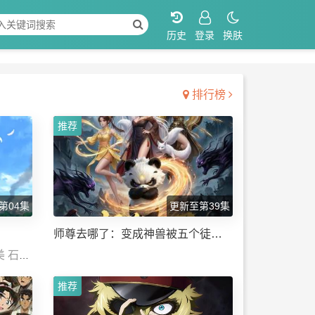
换肤
排行榜
推荐
第04集
更新至第39集
师尊去哪了：变成神兽被五个徒儿
美 石川
rua秃
推荐