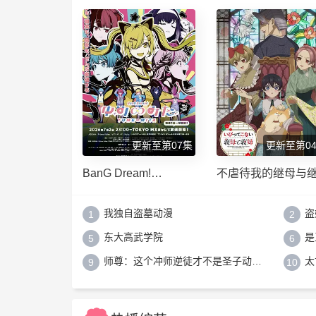
惠 西原久美子 久川绫 泽城美雪 池
泽春菜 斋藤千和 神谷浩史 浪川大
辅 森久保祥太郎 石田彰 高木涉 桧
山修之 子安武人
更新至第07集
更新至第0
BanG Dream!
不虐待我的继母与
YUME∞MITA
我独自盗墓动漫
盗
1
2
东大高武学院
是
5
6
师尊：这个冲师逆徒才不是圣子动态漫
太
9
10