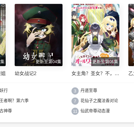
4集
更新至第04集
更新至第06集
继姐
幼女战记2
女主角？圣女？不，我
乙
是杂役女仆（自豪）！
色
妖行
丹道至尊
3
王者啊？第六季
花仙子之魔法香对论
7
古神尊
仙武帝尊动态漫
11