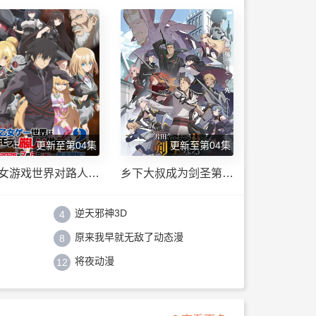
更新至第04集
更新至第04集
女游戏世界对路人角
乡下大叔成为剑圣第二
很不友好第二季
季
逆天邪神3D
4
原来我早就无敌了动态漫
8
将夜动漫
12