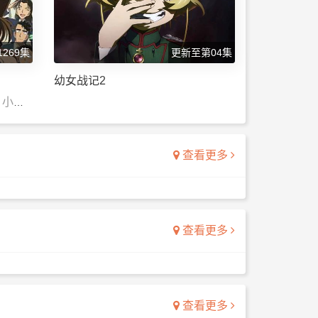
269集
更新至第04集
幼女战记2
 小山
田中秀
川亮
查看更多
由希子
 堀之
石琴乃
秀一
查看更多
查看更多