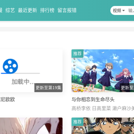
漫
综艺
最近更新
排行榜
留言报错
视频
推荐
更新至第19集
更新至
帽尼欧欧
与你相恋到生命尽头
高桥李依 日高里菜 濑户麻沙
由依 内山夕实 茅野爱衣
推荐