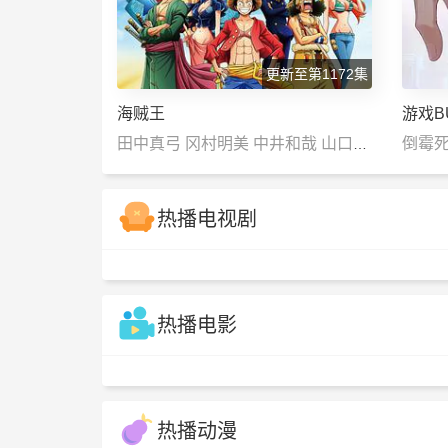
礼
更新至第1172集
海贼王
游戏B
田中真弓 冈村明美 中井和哉 山口胜
倒霉死
平 平田广明 大谷育江 山口由里
子 矢尾一树 长岛雄一 池田秀一 古
热播电视剧
川登志夫 古谷彻 大塚周夫 津嘉山正
种 草尾毅 大场真人 宝龟克寿 园部
启一 柴田秀胜 中博史 阪口大助 竹
热播电影
内顺子 千叶繁 三石琴乃 挂川裕
彦 堀秀行 田中秀幸 大友龙三郎 有
本钦隆 大塚明夫 玄田哲章 小山茉
美 土井美加 野田顺子 渡边美佐 野
热播动漫
上尤加奈 林原惠美 水树奈奈 园崎未