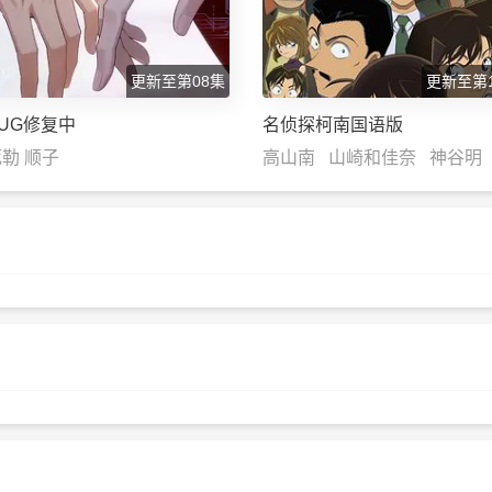
更新至第08集
更新至第1
UG修复中
名侦探柯南国语版
勒 顺子
高山南 山崎和佳奈 神谷明
力也 林原惠美 山口胜平 
幸 岛本须美 绪方贤一 堀
松井菜樱子 宫村优子 岩居
大谷育江 高木涉 高岛雅罗
纪 立木文彦 小山茉美 三
置鲇龙太郎 日高法子 池田
古谷彻